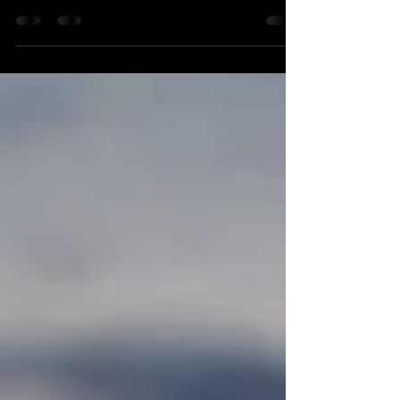
– wer träumt nicht von einem gesunden, fitten
Körper, der in Bikini oder Badehose einfach...