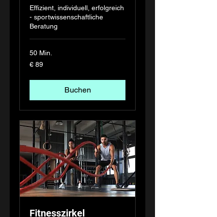
Effizient, individuell, erfolgreich
- sportwissenschaftliche
Beratung
50 Min.
89
€ 89
Euro
Buchen
Fitnesszirkel